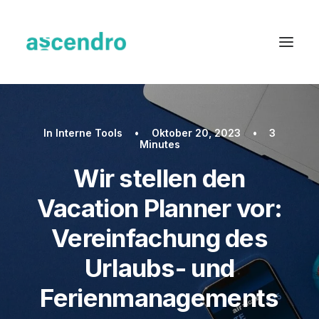
Über uns
In
Interne Tools
•
Oktober 20, 2023
•
3
Minutes
Unsere Dienstleistungen
Wir stellen den
Branchen
Vacation Planner vor:
Blog
Vereinfachung des
Fallstudien
Ressourcen
Urlaubs- und
Kontakt
Ferienmanagements
Deutsch