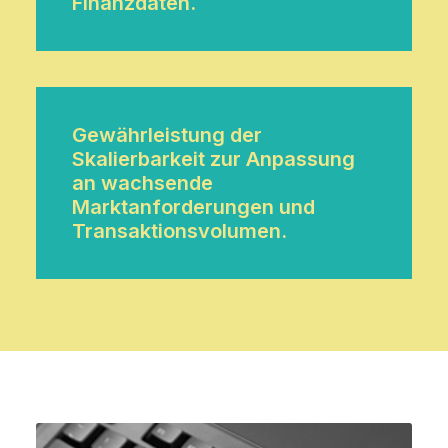
Finanzdaten.
Gewährleistung der
Skalierbarkeit zur Anpassung
an wachsende
Marktanforderungen und
Transaktionsvolumen.